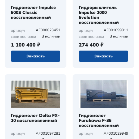
Гидромолот Impulse
Гидрорыхлитель
500S Classic
Impulse 1000
восстановленный
Evolution
восстановленный
AF000823451
AF001099811
артикул
артикул
В наличии
В наличии
срок поставки
срок поставки
1 100 400 ₽
274 400 ₽
Заказать
Заказать
Гидромолот Delta FX-
Гидромолот
10 восстановленный
Furukawa F-35
восстановленный
AF001097281
AF001029949
артикул
артикул