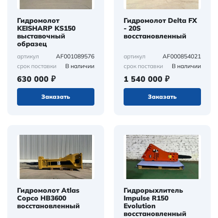
Гидромолот
Гидромолот Delta FX
KEISHARP KS150
- 20S
выставочный
восстановленный
образец
AF001089576
AF000854021
артикул
артикул
В наличии
В наличии
срок поставки
срок поставки
630 000 ₽
1 540 000 ₽
Заказать
Заказать
Гидромолот Atlas
Гидрорыхлитель
Copco HB3600
Impulse R150
восстановленный
Evolution
восстановленный