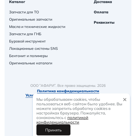
Каталог
Доставка
Запчасти для ТО
Оплата
Оригинальные запчасти
Реквизиты
Масла и технические жидкости
Запчасти для ГНБ
Буровой инструмент
Локационные системы SNS
Бентонит и полимеры
Оригинальные каталоги
ООО “АФАРИ”. Все права защищены. 2026
Политика конфиденциальности
Условия и порядок предоставления товаров
Мы обрабатываем cookies, чтобы
пользоваться веб-сайтом было удобнее. Вы
можете запретить обработку сookies в
настройках браузера. Пожалуйста,
ознакомьтесь с
политикой
-
растем вместе
конфиденциальности
Принять