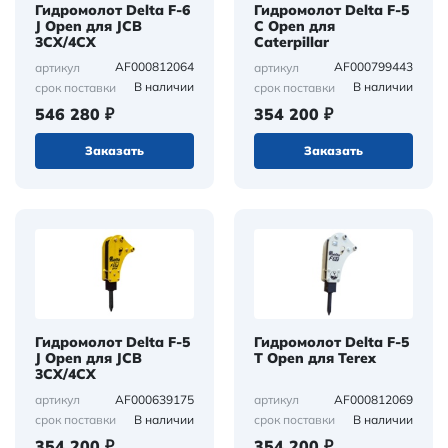
Гидромолот Delta F-6
Гидромолот Delta F-5
J Open для JCB
C Open для
3CX/4CX
Caterpillar
AF000812064
AF000799443
артикул
артикул
В наличии
В наличии
срок поставки
срок поставки
546 280 ₽
354 200 ₽
Заказать
Заказать
Гидромолот Delta F-5
Гидромолот Delta F-5
J Open для JCB
Т Open для Terex
3CX/4CX
AF000639175
AF000812069
артикул
артикул
В наличии
В наличии
срок поставки
срок поставки
354 200 ₽
354 200 ₽