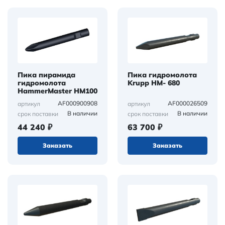
Пика пирамида
Пика гидромолота
гидромолота
Krupp HM- 680
HammerMaster HM100
AF000900908
AF000026509
артикул
артикул
В наличии
В наличии
срок поставки
срок поставки
44 240 ₽
63 700 ₽
Заказать
Заказать