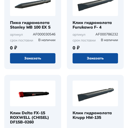
Пика гидромолота
Клин гидромолота
Stanley MB 100 EX S
Furukawa F- 4
AF000030546
AF000786232
артикул
артикул
В наличии
В наличии
срок поставки
срок поставки
0 ₽
0 ₽
Заказать
Заказать
Клин Delta FX-15
Клин гидромолота
ROXWELL (CHISEL)
Krupp HM-135
DF15B-0260