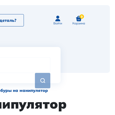
0
деталь?
Войти
Корзина
обуры на манипулятор
нипулятор