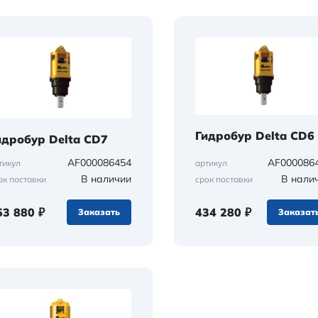
Гидробур Delta CD6
идробур Delta CD7
AF000086454
AF000086
тикул
артикул
В наличии
В нали
ок поставки
срок поставки
53 880 ₽
434 280 ₽
Заказать
Заказат