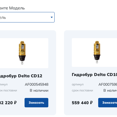
рите Модель
ель
Гидробур Delta CD1
идробур Delta CD12
AF000545948
AF000759
тикул
артикул
В наличии
В нали
ок поставки
срок поставки
82 220 ₽
559 440 ₽
Заказать
Заказат