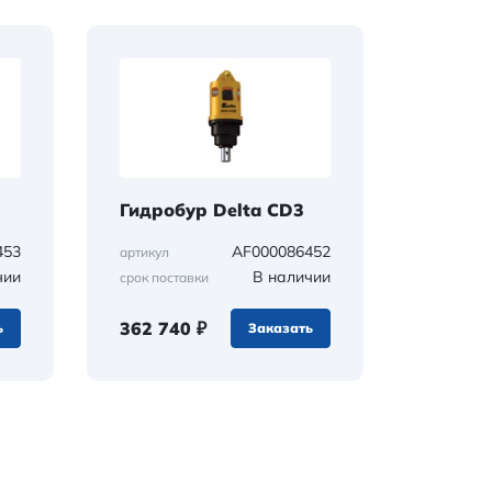
Гидробур Delta CD3
453
AF000086452
артикул
чии
В наличии
срок поставки
362 740 ₽
ь
Заказать