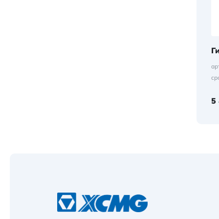
Г
ар
ср
5