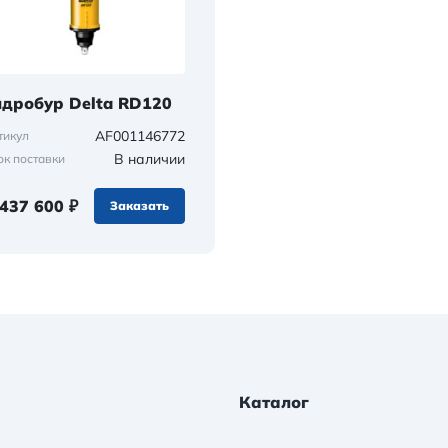
идробур Delta RD120
AF001146772
тикул
В наличии
ок поставки
 437 600 ₽
Заказать
Каталог