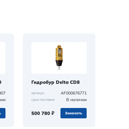
0
Гидробур Delta CD8
807
AF000676771
артикул
чии
В наличии
срок поставки
500 780 ₽
ь
Заказать