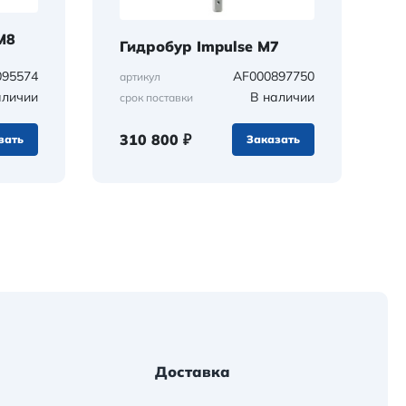
M8
Гидробур Impulse M7
095574
AF000897750
артикул
аличии
В наличии
срок поставки
310 800 ₽
зать
Заказать
Доставка