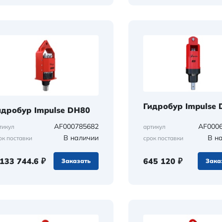
Гидробур Impulse 
идробур Impulse DH80
AF000785682
AF000
тикул
артикул
В наличии
В н
ок поставки
срок поставки
 133 744.6 ₽
645 120 ₽
Заказать
Зака