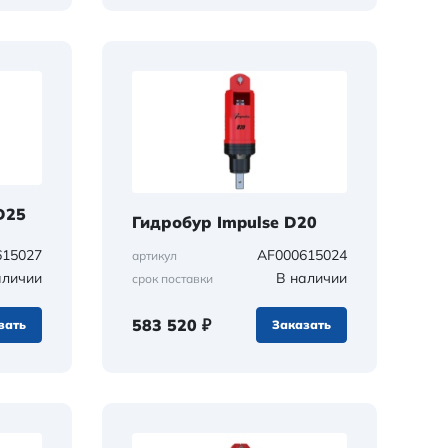
D25
Гидробур Impulse D20
615027
AF000615024
артикул
аличии
В наличии
срок поставки
583 520 ₽
зать
Заказать