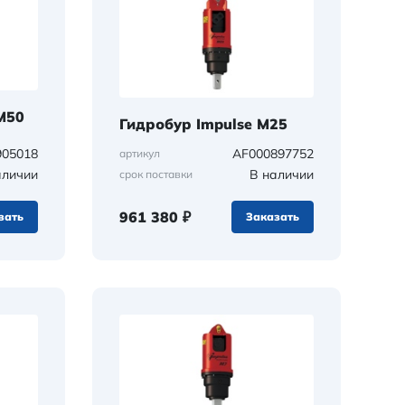
M50
Гидробур Impulse M25
905018
AF000897752
артикул
аличии
В наличии
срок поставки
961 380 ₽
зать
Заказать