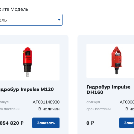
рите Модель
ель
Гидробур Impulse
идробур Impulse M120
DH160
AF001148930
AF000
тикул
артикул
В наличии
В н
ок поставки
срок поставки
 054 820 ₽
0 ₽
Заказать
Зака