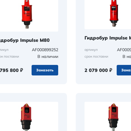
Гидробур Impulse 
идробур Impulse M80
AF000899252
AF000
тикул
артикул
В наличии
В н
ок поставки
срок поставки
 795 800 ₽
2 079 000 ₽
Заказать
Зака