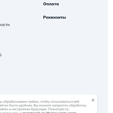
Оплата
Реквизиты
кости
S
-
растем вместе
ы обрабатываем cookies, чтобы пользоваться веб-
айтом было удобнее. Вы можете запретить обработку
ookies в настройках браузера. Пожалуйста,
знакомьтесь с
политикой конфиденциальности