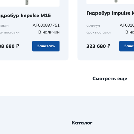
Гидробур Impulse 
идробур Impulse M15
AF000897751
AF001
тикул
артикул
В наличии
В н
ок поставки
срок поставки
38 680 ₽
323 680 ₽
Заказать
Зака
Смотреть еще
Каталог