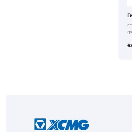
Г
ар
ср
6