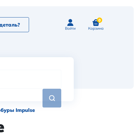
0
деталь?
Войти
Корзина
буры Impulse
e