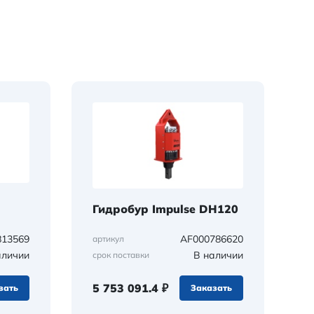
Гидробур Impulse DH120
813569
AF000786620
артикул
аличии
В наличии
срок поставки
5 753 091.4 ₽
зать
Заказать